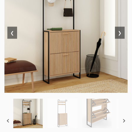
❮
❯

