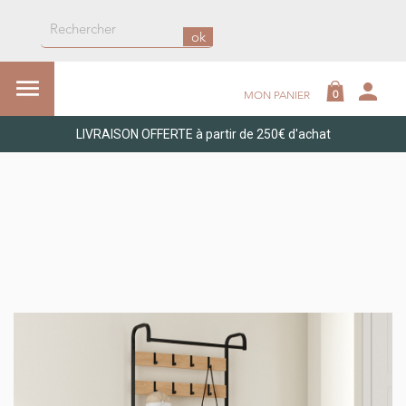
ok

person
0
MON PANIER
LIVRAISON OFFERTE à partir de 250€ d'achat