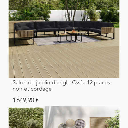
Salon de jardin d'angle Ozéa 12 places
noir et cordage
Prix
1 649,90 €