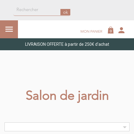
ok

person
0
MON PANIER
LIVRAISON OFFERTE à partir de 250€ d'achat
Salon de jardin
