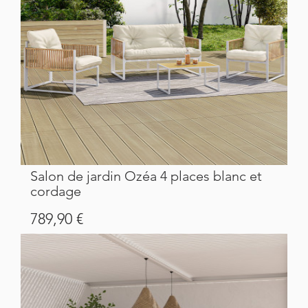
Salon de jardin Ozéa 4 places blanc et
cordage
Prix
789,90 €