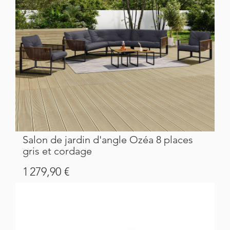
Salon de jardin d'angle Ozéa 8 places
gris et cordage
Prix
1 279,90 €