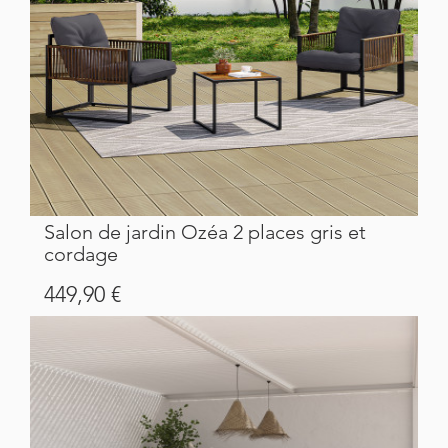
Salon de jardin Ozéa 2 places gris et
cordage
Prix
449,90 €