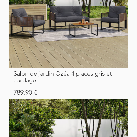
Salon de jardin Ozéa 4 places gris et
cordage
Prix
789,90 €