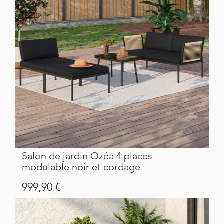
Salon de jardin Ozéa 4 places
modulable noir et cordage
Prix
999,90 €