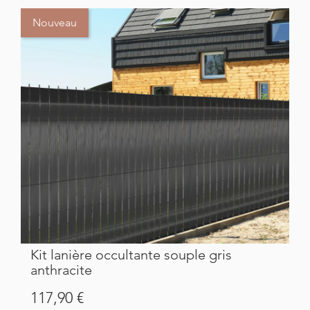
Nouveau
Kit lanière occultante souple gris
anthracite
Prix
117,90 €