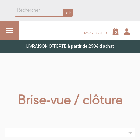
ok

person
0
MON PANIER
LIVRAISON OFFERTE à partir de 250€ d'achat
Brise-vue / clôture
