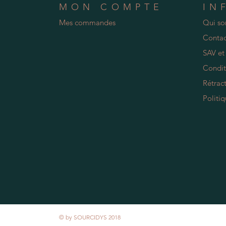
MON COMPTE
IN
Mes commandes
Qui s
Contac
SAV et
Condit
Rétract
Politiq
© by SOURCIDYS 2018