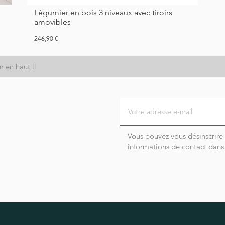
Légumier en bois 3 niveaux avec tiroirs
amovibles
Prix
246,90 €
r en haut
Vous pouvez vous désinscrire
informations de contact dans l