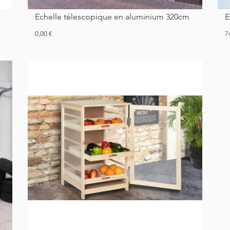
Echelle télescopique en aluminium 320cm
Prix
Pr
0,00 €
7