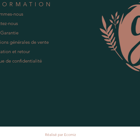
FORMATION
ommes-nous
tez-nous
 Garantie
ions générales de vente
ation et retour
ue de confidentialité
Réalisé par
Ecomiz