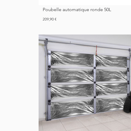
Poubelle automatique ronde 50L
Prix
209,90 €