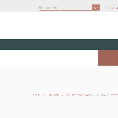
ok
NOUV
ACCUEIL
MAISON
EQUIPEMENT MAISON
CAVE / STO