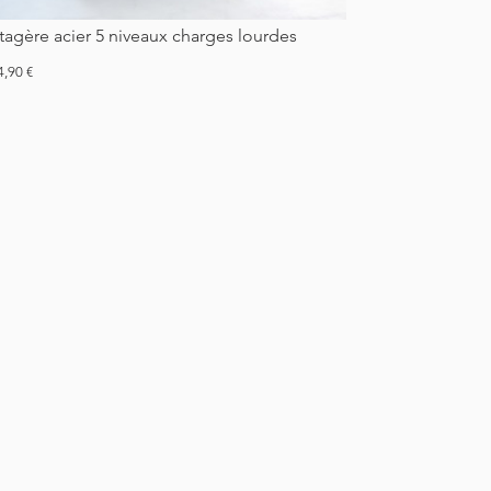
Etagère acier 5 niveaux charges lourdes
ix
4,90 €