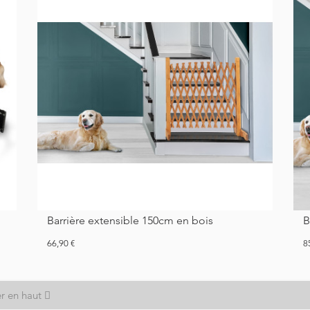
Barrière extensible 150cm en bois
Prix
Pr
66,90 €
8
r en haut