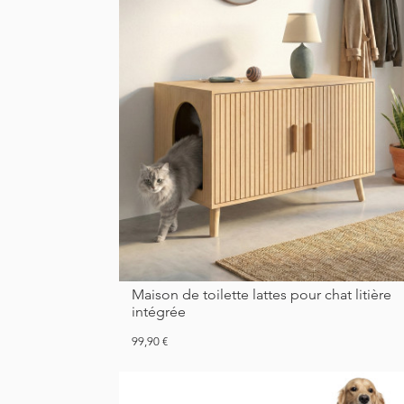
Maison de toilette lattes pour chat litière
intégrée
Prix
99,90 €