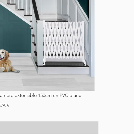
Barrière extensible 150cm en PVC blanc
ix
5,90 €