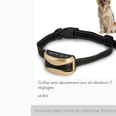
Collier anti-aboiement son et vibration 7
réglages
Prix
68,90 €
Vous avez atteint le bas de cette page.
Retourne