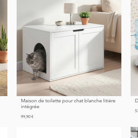
Maison de toilette pour chat blanche litière
intégrée
Pr
5
Prix
99,90 €