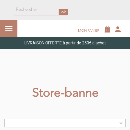
ok

person
0
MON PANIER
LIVRAISON OFFERTE à partir de 250€ d'achat
Store-banne
