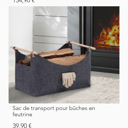
134,90 €
Sac de transport pour bûches en
feutrine
Prix
39,90 €