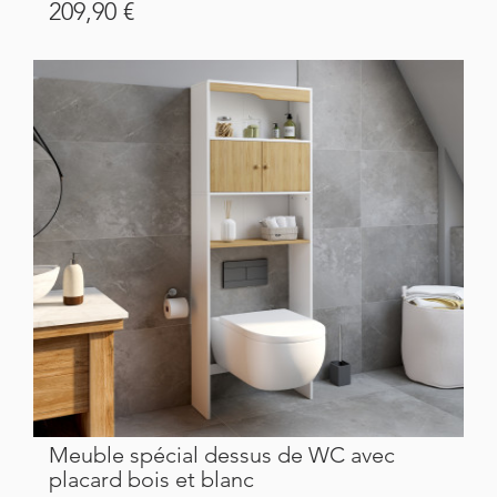
Prix
209,90 €
Meuble spécial dessus de WC avec
placard bois et blanc