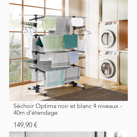
Séchoir Optima noir et blanc 4 niveaux -
40m d'étendage
Prix
149,90 €