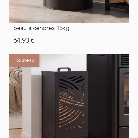
Seau à cendres 15kg
Prix
64,90 €
Nouveau