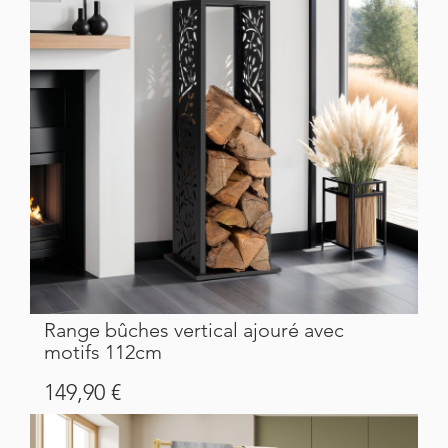
Range bûches vertical ajouré avec
motifs 112cm
Prix
149,90 €