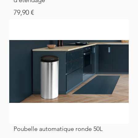
d'étendage
Prix
79,90 €
Poubelle automatique ronde 50L