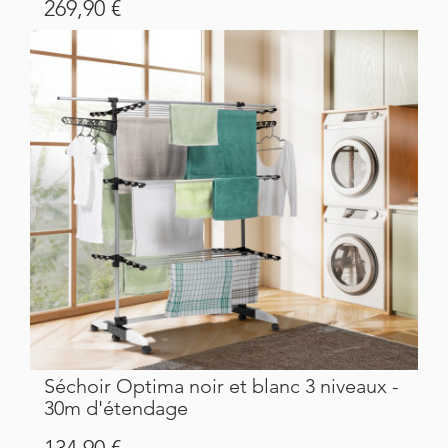
Prix
269,90 €
Séchoir Optima noir et blanc 3 niveaux -
30m d'étendage
Prix