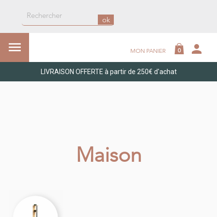
ok

person
0
MON PANIER
LIVRAISON OFFERTE à partir de 250€ d'achat
Maison