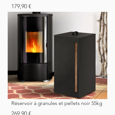
Prix
179,90 €
Réservoir à granules et pellets noir 55kg
Prix
269,90 €