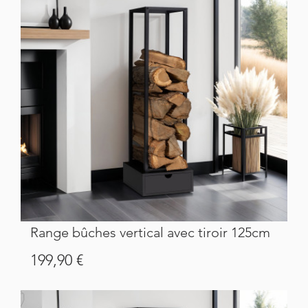
Range bûches vertical avec tiroir 125cm
Prix
199,90 €