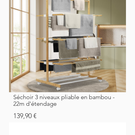
Séchoir 3 niveaux pliable en bambou -
22m d'étendage
Prix
139,90 €