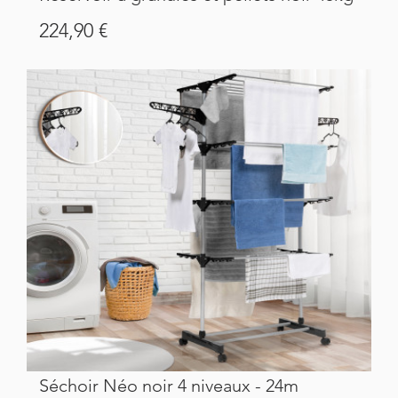
Prix
224,90 €
Séchoir Néo noir 4 niveaux - 24m