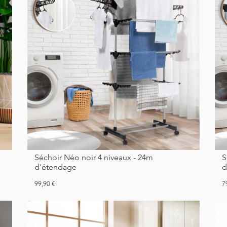
Séchoir Néo noir 4 niveaux - 24m
Séchoir Néo noir 3 niveaux - 16m
d'étendage
d
Prix
Pr
99,90 €
7