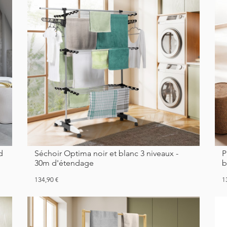
Séchoir Optima noir et blanc 3 niveaux -
Panier à linge Maya 3 compartiments en
30m d'étendage
Prix
Pr
134,90 €
1