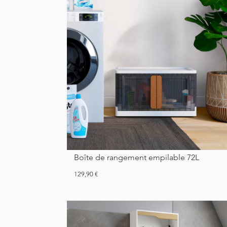
Boîte de rangement empilable 72L
Prix
129,90 €