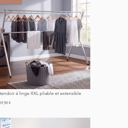
Etendoir à linge XXL pliable et extensible
ix
59,90 €