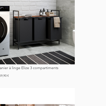
Panier à linge Elize 3 compartiments
ix
59,90 €