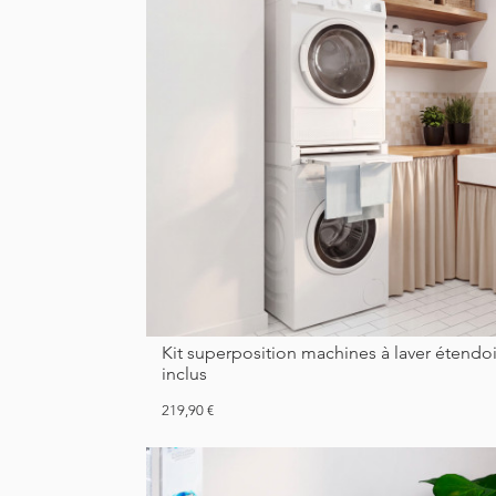
Kit superposition machines à laver étendoir
inclus
Prix
219,90 €