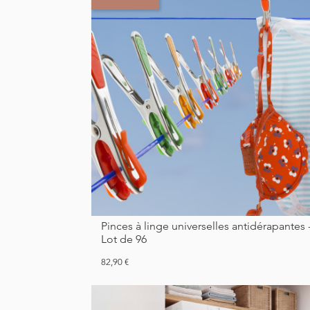
Pinces à linge universelles antidérapantes -
Lot de 96
Prix
82,90 €