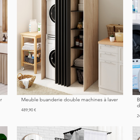
Meuble buanderie double machines à laver
Boîtes de rangement empilables 72L - lot
d
Prix
489,90 €
Pr
2