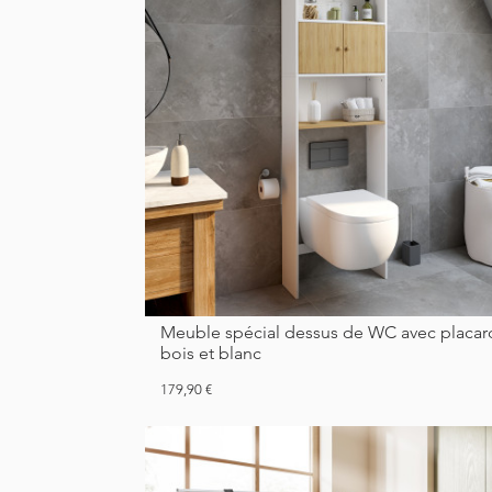
Meuble spécial dessus de WC avec placard
bois et blanc
Prix
179,90 €