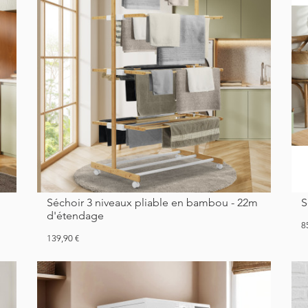
Séchoir 3 niveaux pliable en bambou - 22m
d'étendage
Pr
8
Prix
139,90 €