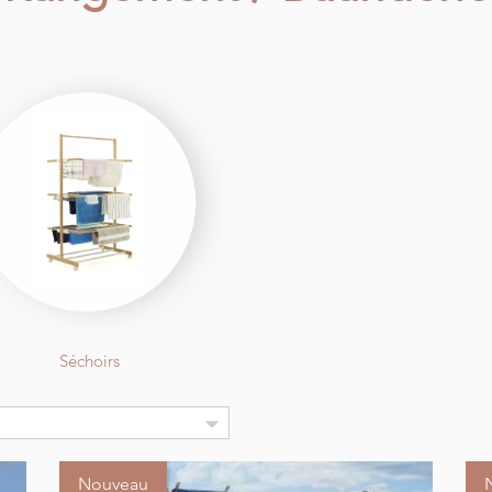
Séchoirs

Nouveau