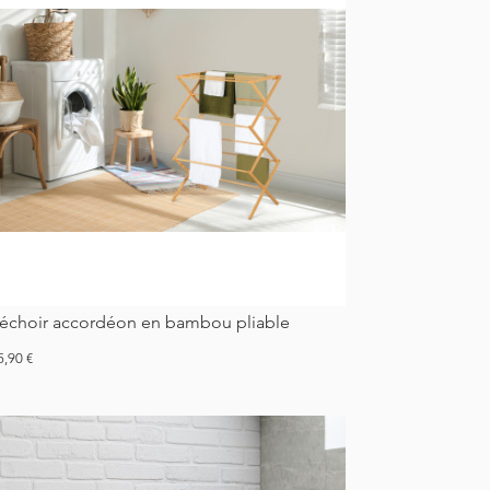
Séchoir accordéon en bambou pliable
ix
5,90 €