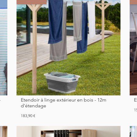
Etendoir à linge extérieur en bois - 12m
d'étendage
Pr
1
Prix
183,90 €