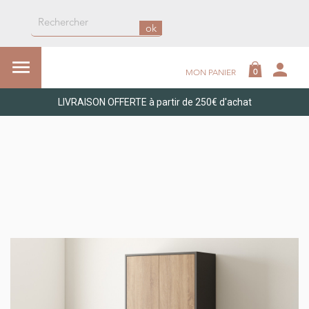
ok

person
0
MON PANIER
LIVRAISON OFFERTE à partir de 250€ d'achat