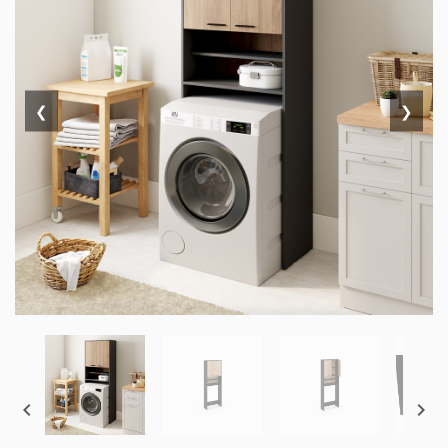
❮
❯

