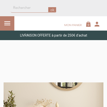
ok

person
0
MON PANIER
LIVRAISON OFFERTE à partir de 250€ d'achat