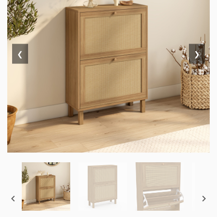
❮
❯

