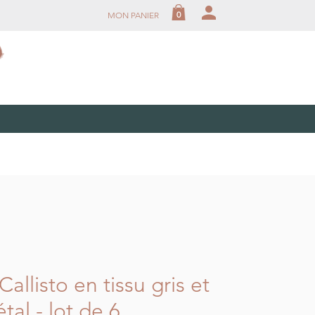
person
0
MON PANIER
allisto en tissu gris et
tal - lot de 6