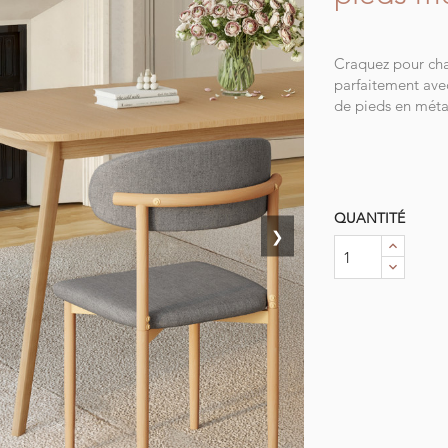
Craquez pour cha
parfaitement avec
de pieds en métal
QUANTITÉ
❯