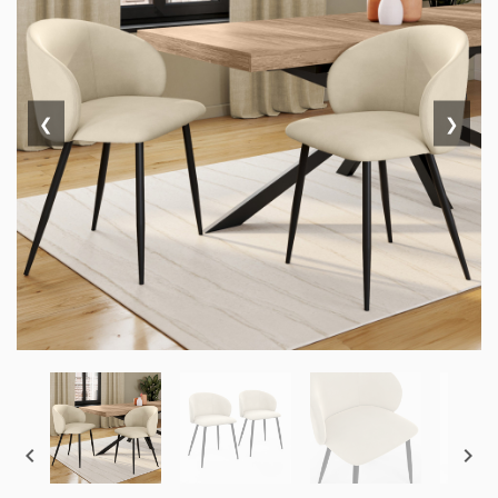
❮
❯

