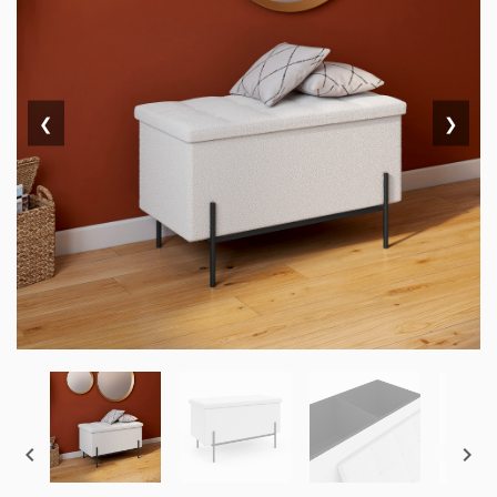
❮
❯

