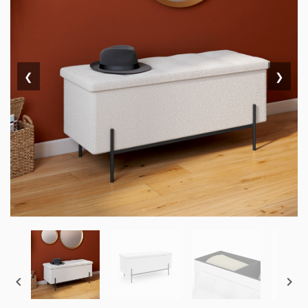
❮
❯

