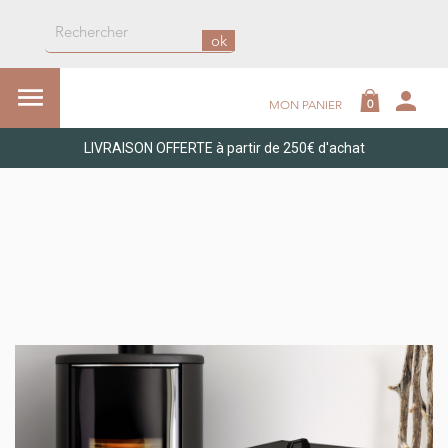
ok

person
0
MON PANIER
LIVRAISON OFFERTE à partir de 250€ d'achat