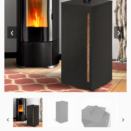
❮
❯

