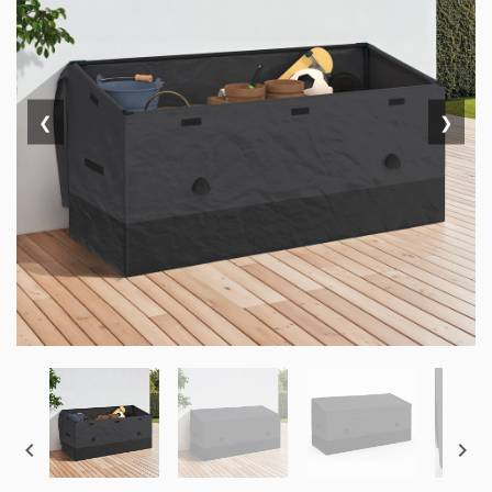
❮
❯

