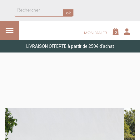
ok

person
0
MON PANIER
LIVRAISON OFFERTE à partir de 250€ d'achat